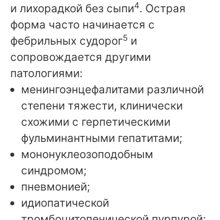
4
и лихорадкой без сыпи
. Острая
форма часто начинается с
5
фебрильных судорог
и
сопровождается другими
патологиями:
менингоэнцефалитами различной
степени тяжести, клинически
схожими с герпетическими
фульминантными гепатитами;
мононуклеозоподобным
синдромом;
пневмонией;
идиопатической
тромбоцитопенической пурпурой;